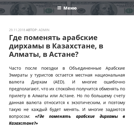
Перейти
Меню
к
содержимому
ОПУБЛИКОВАНО
29.11.2018
АВТОР:
ADMIN
Где поменять арабские
дирхамы в Казахстане, в
Алматы, в Астане?
Часто после поездки в Объединенные Арабские
Эмираты у туристов остается местная национальная
валюта Дирхам (AED). И многие ошибочно
предполагают, что их спокойно получится обменять по
прилету в Алматы или Астане. Но по большему счету
данная валюта относится к экзотическим, и поэтому
такую не каждый будет менять. И многие задаются
вопросом:
«Где поменять арабские дирхамы в
Казахстане?»