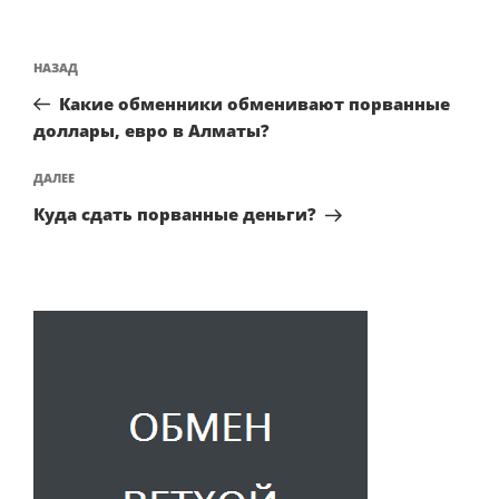
Навигация
НАЗАД
Предыдущая
по
запись:
записям
Какие обменники обменивают порванные
доллары, евро в Алматы?
ДАЛЕЕ
Следующая
запись
Куда сдать порванные деньги?